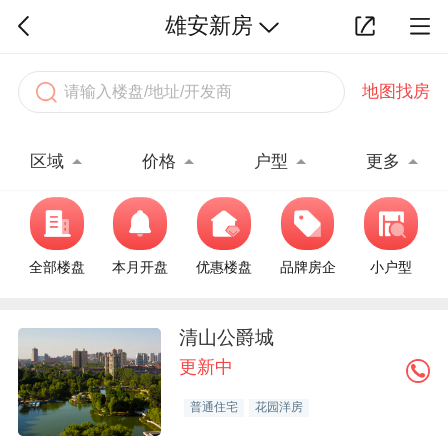
雄安新房
地图找房
区域
价格
户型
更多
全部楼盘
本月开盘
优惠楼盘
品牌房企
小户型
清山公爵城
更新中
普通住宅
花园洋房